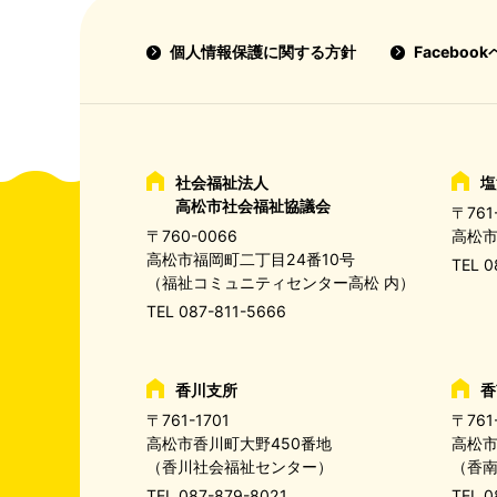
個人情報保護に関する方針
Facebo
社会福祉法人
塩
高松市社会福祉協議会
〒761
〒760-0066
高松市
高松市福岡町二丁目24番10号
TEL
0
（福祉コミュニティセンター高松 内）
TEL
087-811-5666
香川支所
香
〒761-1701
〒761
高松市香川町大野450番地
高松市
（香川社会福祉センター）
（香
TEL
087-879-8021
TEL
0