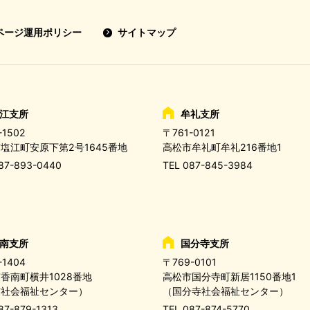
okページ運用ポリシー
サイトマップ
江支所
牟礼支所
-1502
〒761-0121
塩江町安原下第2号1645番地
高松市牟礼町牟礼216番地1
87-893-0440
TEL
087-845-3984
南支所
国分寺支所
-1404
〒769-0101
香南町横井1028番地
高松市国分寺町新居1150番地1
南社会福祉センター）
（国分寺社会福祉センター）
87-879-1313
TEL
087-874-5770